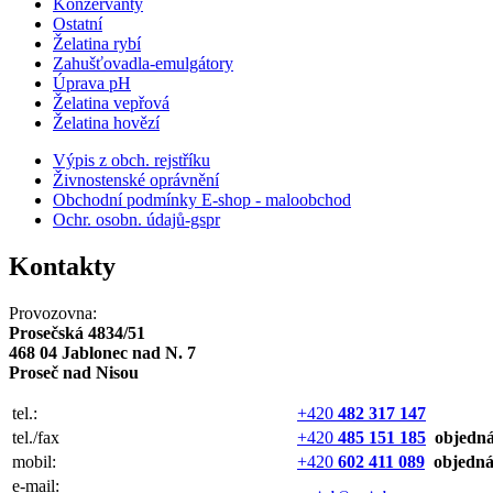
Konzervanty
Ostatní
Želatina rybí
Zahušťovadla-emulgátory
Úprava pH
Želatina vepřová
Želatina hovězí
Výpis z obch. rejstříku
Živnostenské oprávnění
Obchodní podmínky E-shop - maloobchod
Ochr. osobn. údajů-gspr
Kontakty
Provozovna:
Prosečská 4834/51
468 04 Jablonec nad N. 7
Proseč nad Nisou
tel.:
+420
482 317 147
tel.
/fa
x
+420
485 151 185
objedn
mobil:
+420
602 411 089
objedn
e-mail: