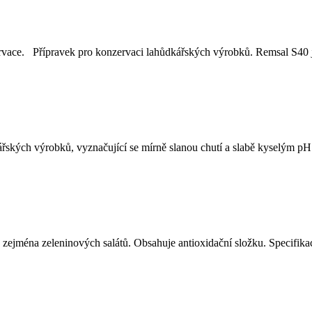
e. Přípravek pro konzervaci lahůdkářských výrobků. Remsal S40 je u
ských výrobků, vyznačující se mírně slanou chutí a slabě kyselým pH (5,
, zejména zeleninových salátů. Obsahuje antioxidační složku. Specifi