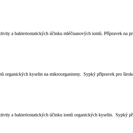
ity a bakteriostatických účinku mléčnanových iontů. Přípravek na pr
ntů organických kyselin na mikroorganismy. Sypký přípravek pro širok
vity a bakteriostatických účinku iontů organických kyselin. Sypký př