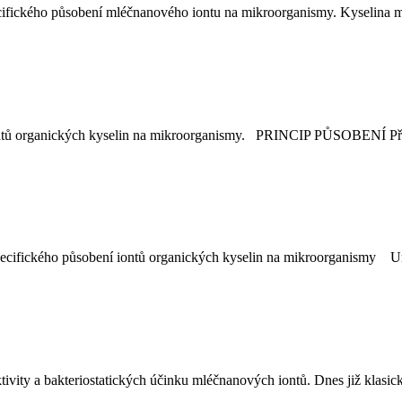
ického působení mléčnanového iontu na mikroorganismy. Kyselina mlé
ontů organických kyselin na mikroorganismy. PRINCIP PŮSOBENÍ Přípr
fického působení iontů organických kyselin na mikroorganismy Unive
ity a bakteriostatických účinku mléčnanových iontů. Dnes již klasick