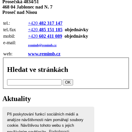
Prosečská 4834/51
468 04 Jablonec nad N. 7
Proseč nad Nisou
tel.:
+420
482 317 147
tel.
/fa
x
+420
485 151 185
objednávky
mobil:
+420
602 411 089
objednávky
e-mail:
remimb@remimb.cz
web:
www.remimb.cz
Hledat ve stránkách
Aktuality
ŽELATINA potravinářská
Při poskytování funkcí sociálních médií a
analýze návštěvnosti nám pomáhají soubory
Agar Agar
cookie. Návštěvou tohoto webu s jejich
REMkona
používáním souhlasíte.
Podrobnosti