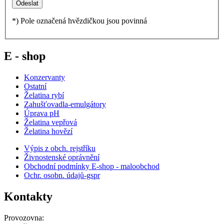
*) Pole označená hvězdičkou jsou povinná
E - shop
Konzervanty
Ostatní
Želatina rybí
Zahušťovadla-emulgátory
Úprava pH
Želatina vepřová
Želatina hovězí
Výpis z obch. rejstříku
Živnostenské oprávnění
Obchodní podmínky E-shop - maloobchod
Ochr. osobn. údajů-gspr
Kontakty
Provozovna: