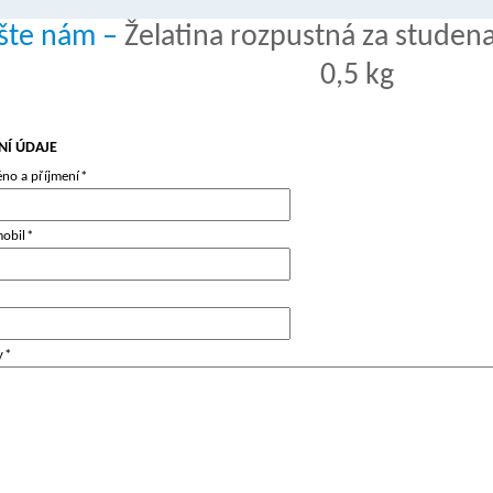
šte nám –
Želatina rozpustná za studen
0,5 kg
NÍ ÚDAJE
no a příjmení
*
mobil
*
y
*