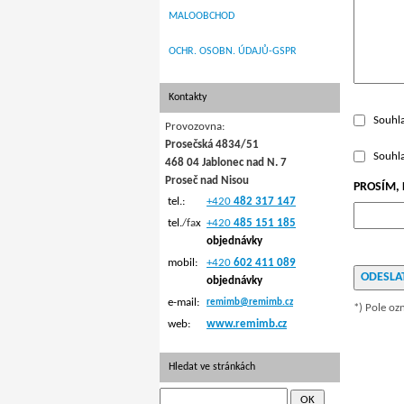
MALOOBCHOD
OCHR. OSOBN. ÚDAJŮ-GSPR
Kontakty
Souhl
Provozovna:
Prosečská 4834/51
Souhl
468 04 Jablonec nad N. 7
Proseč nad Nisou
PROSÍM, 
tel.:
+420
482 317 147
tel.
/fa
x
+420
485 151 185
objednávky
mobil:
+420
602 411 089
objednávky
e-mail:
remimb@remimb.cz
*) Pole oz
web:
www.remimb.cz
Hledat ve stránkách