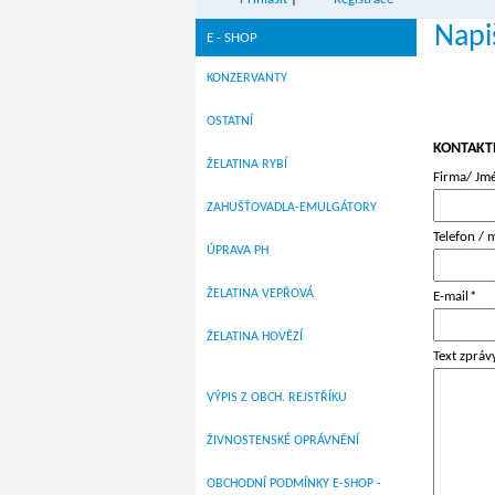
Napi
E - SHOP
KONZERVANTY
OSTATNÍ
KONTAKT
ŽELATINA RYBÍ
Firma/ Jmé
ZAHUŠŤOVADLA-EMULGÁTORY
Telefon / 
ÚPRAVA PH
ŽELATINA VEPŘOVÁ
E-mail
*
ŽELATINA HOVĚZÍ
Text zpráv
VÝPIS Z OBCH. REJSTŘÍKU
ŽIVNOSTENSKÉ OPRÁVNĚNÍ
OBCHODNÍ PODMÍNKY E-SHOP -