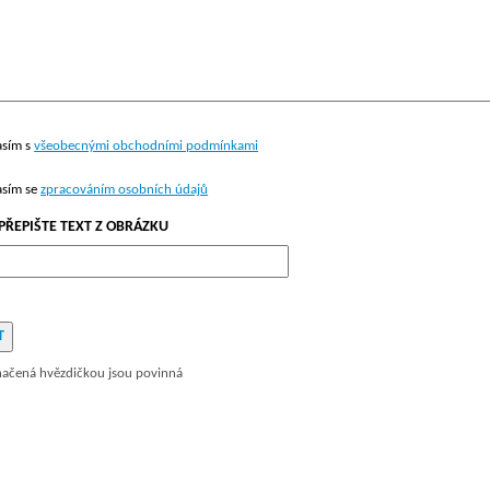
asím s
všeobecnými obchodními podmínkami
asím se
zpracováním osobních údajů
PŘEPIŠTE TEXT Z OBRÁZKU
načená hvězdičkou jsou povinná